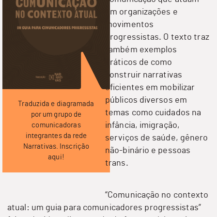
em organizações e
movimentos
progressistas. O texto traz
também exemplos
práticos de como
construir narrativas
eficientes em mobilizar
públicos diversos em
Traduzida e diagramada
temas como cuidados na
por um grupo de
infância, imigração,
comunicadoras
integrantes da rede
serviços de saúde, gênero
Narrativas. Inscrição
não-binário e pessoas
aqui!
trans.
“
Comunicação no contexto
atual: um guia para comunicadores progressistas
”